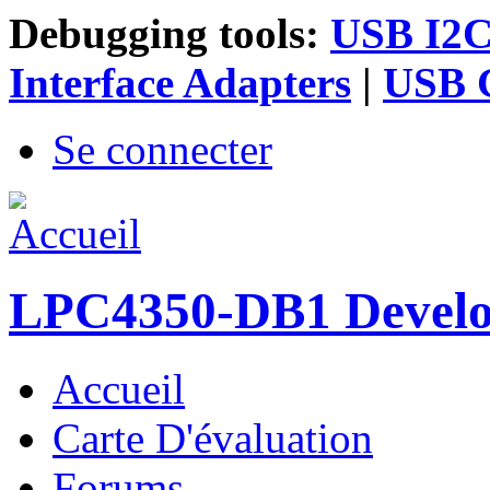
Debugging tools:
USB I2C 
Interface Adapters
|
USB G
Se connecter
LPC4350-DB1 Devel
Accueil
Menu principal
Carte D'évaluation
Forums