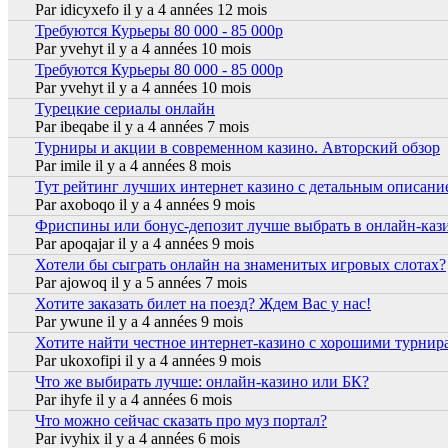
Par
idicyxefo
il y a 4 années 12 mois
Требуются Курьеры 80 000 - 85 000р
Sujet normal
Par
yvehyt
il y a 4 années 10 mois
Требуются Курьеры 80 000 - 85 000р
Sujet normal
Par
yvehyt
il y a 4 années 10 mois
Турецкие сериалы онлайн
Sujet normal
Par
ibeqabe
il y a 4 années 7 mois
Турниры и акции в современном казино. Авторский обзор
Sujet normal
Par
imile
il y a 4 années 8 mois
Тут рейтинг лучших интернет казино с детальным описани
Sujet normal
Par
axoboqo
il y a 4 années 9 mois
Фриспины или бонус-депозит лучше выбрать в онлайн-каз
Sujet normal
Par
apoqajar
il y a 4 années 9 mois
Хотели бы сыграть онлайн на знаменитых игровых слотах?
Sujet normal
Par
ajowoq
il y a 5 années 7 mois
Хотите заказать билет на поезд? Ждем Вас у нас!
Sujet normal
Par
ywune
il y a 4 années 9 mois
Хотите найти честное интернет-казино с хорошими турнир
Sujet normal
Par
ukoxofipi
il y a 4 années 9 mois
Что же выбирать лучше: онлайн-казино или БК?
Sujet normal
Par
ihyfe
il y a 4 années 6 mois
Что можно сейчас сказать про муз портал?
Sujet normal
Par
ivyhix
il y a 4 années 6 mois