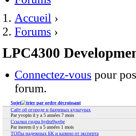
Accueil
›
Vous êtes ici
Forums
›
LPC4300 Developme
Connectez-vous
pour pos
forum.
Sujet
Сайт об огороде и бахчевых культурах
Sujet normal
Par
yvopin
il y a 5 années 7 mois
Ссылки гидра hydra9webe
Sujet normal
Par
inerem
il y a 5 années 1 mois
ТОПы надежных БК и казино от эксперта
Sujet normal