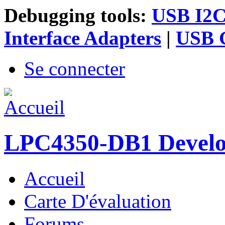
Debugging tools:
USB I2C 
Interface Adapters
|
USB G
Se connecter
LPC4350-DB1 Devel
Accueil
Menu principal
Carte D'évaluation
Forums