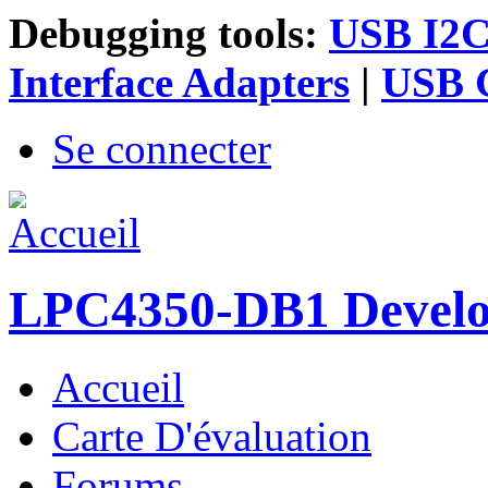
Debugging tools:
USB I2C 
Interface Adapters
|
USB G
Se connecter
LPC4350-DB1 Devel
Accueil
Menu principal
Carte D'évaluation
Forums