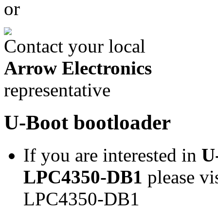
or
Contact your local
Arrow Electronics
representative
U-Boot bootloader
If you are interested in
U
LPC4350-DB1
please vi
LPC4350-DB1