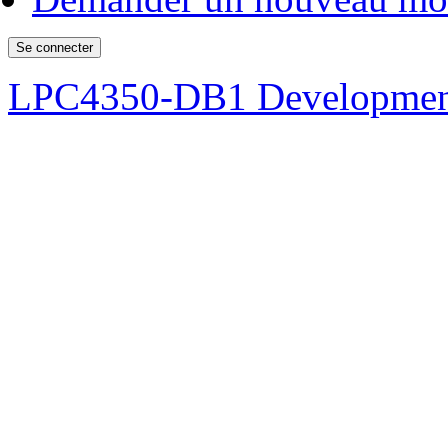
LPC4350-DB1 Developmen