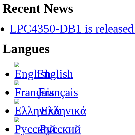
Recent News
LPC4350-DB1 is released 
Langues
English
Français
Ελληνικά
Русский