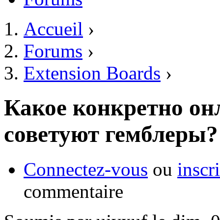
Accueil
›
Vous êtes ici
Forums
›
Extension Boards
›
Какое конкретно он
советуют гемблеры?
Connectez-vous
ou
inscr
commentaire